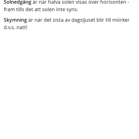
Solnedgång
är när halva solen visas över horisonten -
fram tills det att solen inte syns.
Skymning
är när det sista av dagsljuset blir till mörker
d.v.s. natt!