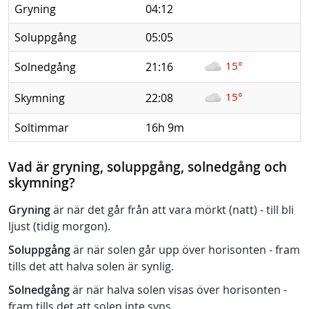
Gryning
04:12
Soluppgång
05:05
15°
Solnedgång
21:16
15°
Skymning
22:08
Soltimmar
16h 9m
Vad är gryning, soluppgång, solnedgång och
skymning?
Gryning
är när det går från att vara mörkt (natt) - till bli
ljust (tidig morgon).
Soluppgång
är när solen går upp över horisonten - fram
tills det att halva solen är synlig.
Solnedgång
är när halva solen visas över horisonten -
fram tills det att solen inte syns.