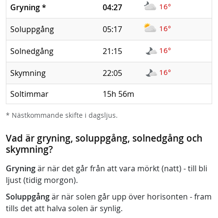
16°
Gryning
*
04:27
16°
Soluppgång
05:17
16°
Solnedgång
21:15
16°
Skymning
22:05
Soltimmar
15h 56m
* Nästkommande skifte i dagsljus.
Vad är gryning, soluppgång, solnedgång och
skymning?
Gryning
är när det går från att vara mörkt (natt) - till bli
ljust (tidig morgon).
Soluppgång
är när solen går upp över horisonten - fram
tills det att halva solen är synlig.