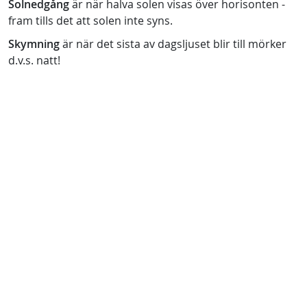
Solnedgång
är när halva solen visas över horisonten -
fram tills det att solen inte syns.
Skymning
är när det sista av dagsljuset blir till mörker
d.v.s. natt!