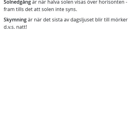
Solnedgång
är när halva solen visas över horisonten -
fram tills det att solen inte syns.
Skymning
är när det sista av dagsljuset blir till mörker
d.v.s. natt!