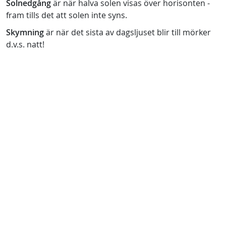
Solnedgång
är när halva solen visas över horisonten -
fram tills det att solen inte syns.
Skymning
är när det sista av dagsljuset blir till mörker
d.v.s. natt!