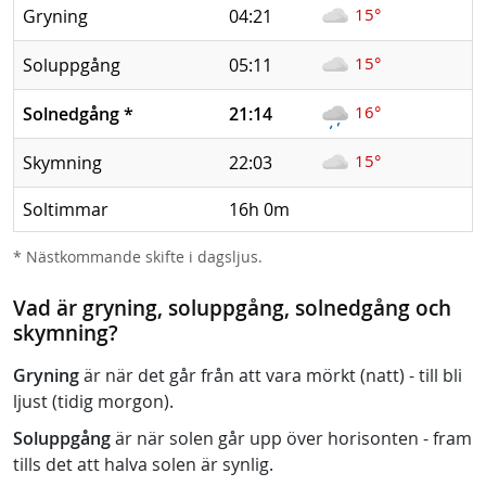
15°
Gryning
04:21
15°
Soluppgång
05:11
16°
Solnedgång
*
21:14
15°
Skymning
22:03
Soltimmar
16h 0m
* Nästkommande skifte i dagsljus.
Vad är gryning, soluppgång, solnedgång och
skymning?
Gryning
är när det går från att vara mörkt (natt) - till bli
ljust (tidig morgon).
Soluppgång
är när solen går upp över horisonten - fram
tills det att halva solen är synlig.