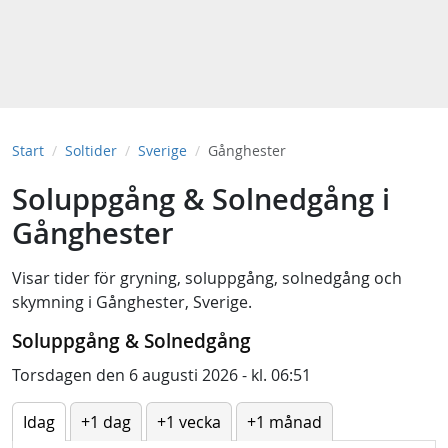
Start
Soltider
Sverige
Gånghester
Soluppgång & Solnedgång i
Gånghester
Visar tider för
gryning
,
soluppgång
,
solnedgång
och
skymning
i
Gånghester, Sverige
.
Soluppgång & Solnedgång
Torsdagen den 6 augusti 2026 - kl. 06:51
Idag
+1 dag
+1 vecka
+1 månad