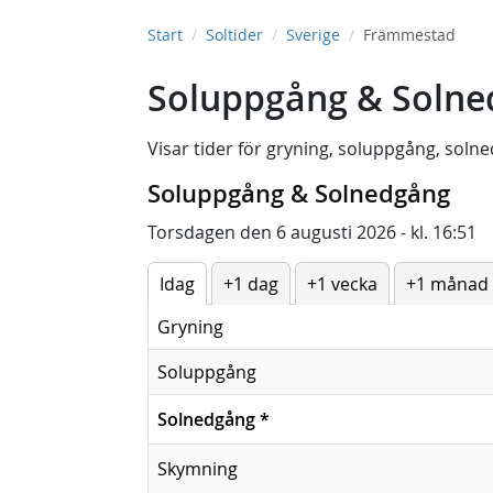
Start
Soltider
Sverige
Främmestad
Soluppgång & Solne
Visar tider för
gryning
,
soluppgång
,
solne
Soluppgång & Solnedgång
Torsdagen den 6 augusti 2026 - kl. 16:51
Idag
+1 dag
+1 vecka
+1 månad
Gryning
Soluppgång
Solnedgång
*
Skymning