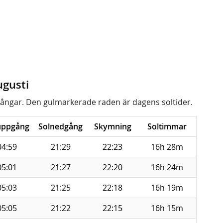
ugusti
ångar. Den gulmarkerade raden är dagens soltider.
uppgång
Solnedgång
Skymning
Soltimmar
04:59
21:29
22:23
16h 28m
05:01
21:27
22:20
16h 24m
05:03
21:25
22:18
16h 19m
05:05
21:22
22:15
16h 15m