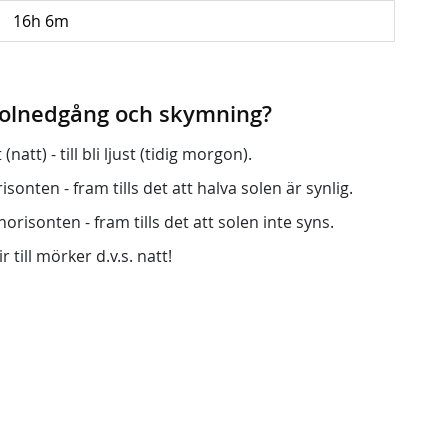
16h 6m
 solnedgång och skymning?
att) - till bli ljust (tidig morgon).
onten - fram tills det att halva solen är synlig.
orisonten - fram tills det att solen inte syns.
r till mörker d.v.s. natt!