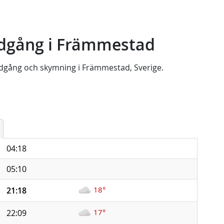
dgång i Främmestad
dgång
och
skymning
i
Främmestad, Sverige
.
04:18
05:10
18°
21:18
17°
22:09