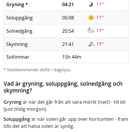
11°
Gryning
*
04:21
11°
Soluppgång
05:08
17°
Solnedgång
20:54
15°
Skymning
21:41
Soltimmar
15h 44m
* Nästkommande skifte i dagsljus.
Vad är gryning, soluppgång, solnedgång och
skymning?
Gryning
är när det går från att vara mörkt (natt) - till bli
ljust (tidig morgon).
Soluppgång
är när solen går upp över horisonten - fram
tills det att halva solen är synlig.