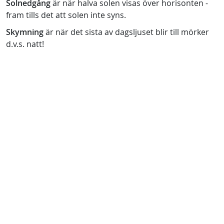
Solnedgång
är när halva solen visas över horisonten -
fram tills det att solen inte syns.
Skymning
är när det sista av dagsljuset blir till mörker
d.v.s. natt!