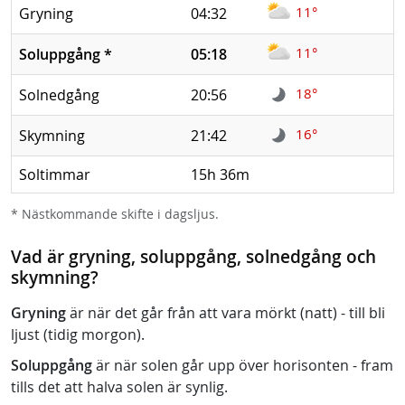
11°
Gryning
04:32
11°
Soluppgång
*
05:18
18°
Solnedgång
20:56
16°
Skymning
21:42
Soltimmar
15h 36m
* Nästkommande skifte i dagsljus.
Vad är gryning, soluppgång, solnedgång och
skymning?
Gryning
är när det går från att vara mörkt (natt) - till bli
ljust (tidig morgon).
Soluppgång
är när solen går upp över horisonten - fram
tills det att halva solen är synlig.