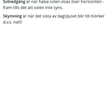
Solnedgång
är när halva solen visas över horisonten -
fram tills det att solen inte syns.
Skymning
är när det sista av dagsljuset blir till mörker
d.v.s. natt!