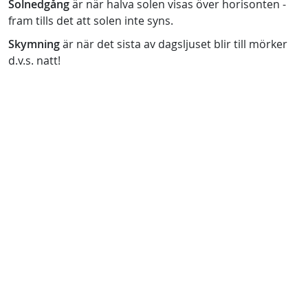
Solnedgång
är när halva solen visas över horisonten -
fram tills det att solen inte syns.
Skymning
är när det sista av dagsljuset blir till mörker
d.v.s. natt!