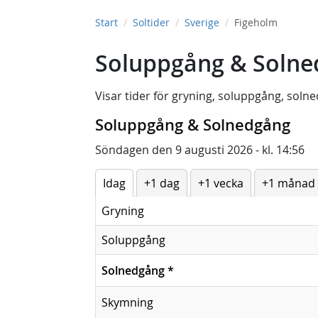
Start
Soltider
Sverige
Figeholm
Soluppgång & Solne
Visar tider för
gryning
,
soluppgång
,
solne
Soluppgång & Solnedgång
Söndagen den 9 augusti 2026 - kl. 14:56
Idag
+1 dag
+1 vecka
+1 månad
Gryning
Soluppgång
Solnedgång
*
Skymning