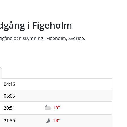
dgång i Figeholm
dgång
och
skymning
i
Figeholm, Sverige
.
04:16
05:05
19°
20:51
18°
21:39