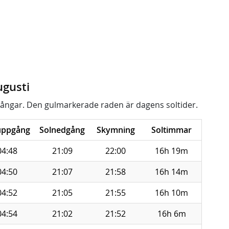
ugusti
ångar. Den gulmarkerade raden är dagens soltider.
uppgång
Solnedgång
Skymning
Soltimmar
04:48
21:09
22:00
16h 19m
04:50
21:07
21:58
16h 14m
04:52
21:05
21:55
16h 10m
04:54
21:02
21:52
16h 6m