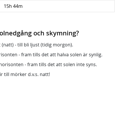
15h 44m
 solnedgång och skymning?
att) - till bli ljust (tidig morgon).
onten - fram tills det att halva solen är synlig.
orisonten - fram tills det att solen inte syns.
r till mörker d.v.s. natt!