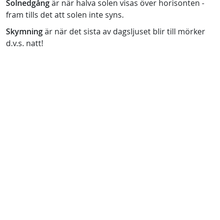
Solnedgång
är när halva solen visas över horisonten -
fram tills det att solen inte syns.
Skymning
är när det sista av dagsljuset blir till mörker
d.v.s. natt!