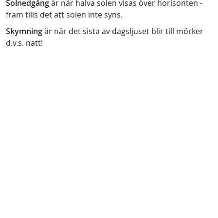
Solnedgång
är när halva solen visas över horisonten -
fram tills det att solen inte syns.
Skymning
är när det sista av dagsljuset blir till mörker
d.v.s. natt!