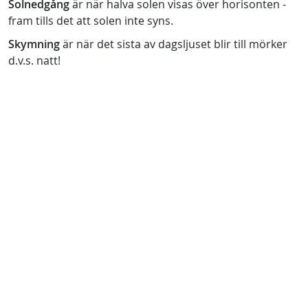
Solnedgång
är när halva solen visas över horisonten -
fram tills det att solen inte syns.
Skymning
är när det sista av dagsljuset blir till mörker
d.v.s. natt!