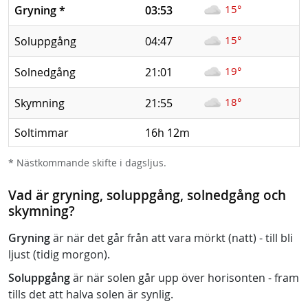
15°
Gryning
*
03:53
15°
Soluppgång
04:47
19°
Solnedgång
21:01
18°
Skymning
21:55
Soltimmar
16h 12m
* Nästkommande skifte i dagsljus.
Vad är gryning, soluppgång, solnedgång och
skymning?
Gryning
är när det går från att vara mörkt (natt) - till bli
ljust (tidig morgon).
Soluppgång
är när solen går upp över horisonten - fram
tills det att halva solen är synlig.