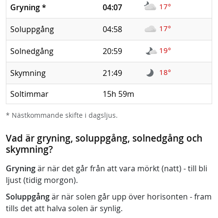
17°
Gryning
*
04:07
17°
Soluppgång
04:58
19°
Solnedgång
20:59
18°
Skymning
21:49
Soltimmar
15h 59m
* Nästkommande skifte i dagsljus.
Vad är gryning, soluppgång, solnedgång och
skymning?
Gryning
är när det går från att vara mörkt (natt) - till bli
ljust (tidig morgon).
Soluppgång
är när solen går upp över horisonten - fram
tills det att halva solen är synlig.