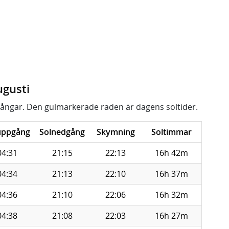
ugusti
ångar. Den gulmarkerade raden är dagens soltider.
uppgång
Solnedgång
Skymning
Soltimmar
04:31
21:15
22:13
16h 42m
04:34
21:13
22:10
16h 37m
04:36
21:10
22:06
16h 32m
04:38
21:08
22:03
16h 27m