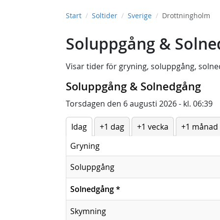
Start
Soltider
Sverige
Drottningholm
Soluppgång & Solne
Visar tider för
gryning
,
soluppgång
,
solne
Soluppgång & Solnedgång
Torsdagen den 6 augusti 2026 - kl. 06:39
Idag
+1 dag
+1 vecka
+1 månad
Gryning
Soluppgång
Solnedgång
*
Skymning