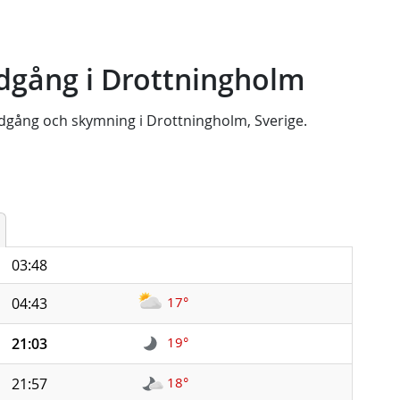
dgång i Drottningholm
dgång
och
skymning
i
Drottningholm, Sverige
.
03:48
17°
04:43
19°
21:03
18°
21:57