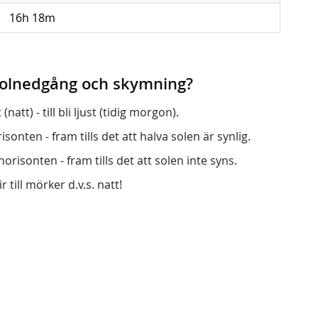
16h 18m
 solnedgång och skymning?
att) - till bli ljust (tidig morgon).
onten - fram tills det att halva solen är synlig.
orisonten - fram tills det att solen inte syns.
r till mörker d.v.s. natt!