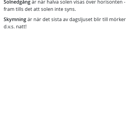
Solnedgång
är när halva solen visas över horisonten -
fram tills det att solen inte syns.
Skymning
är när det sista av dagsljuset blir till mörker
d.v.s. natt!