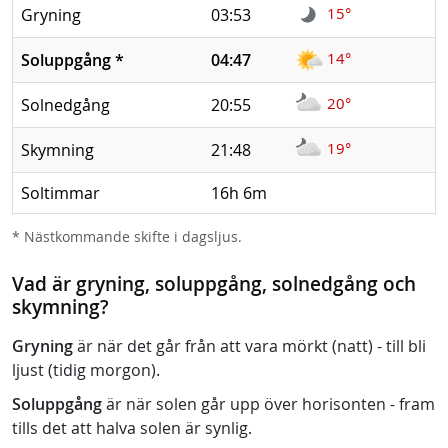
15°
Gryning
03:53
14°
Soluppgång
*
04:47
20°
Solnedgång
20:55
19°
Skymning
21:48
Soltimmar
16h 6m
* Nästkommande skifte i dagsljus.
Vad är gryning, soluppgång, solnedgång och
skymning?
Gryning
är när det går från att vara mörkt (natt) - till bli
ljust (tidig morgon).
Soluppgång
är när solen går upp över horisonten - fram
tills det att halva solen är synlig.