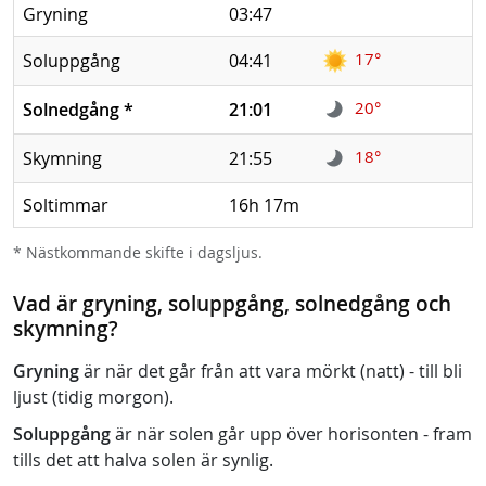
Gryning
03:47
17°
Soluppgång
04:41
20°
Solnedgång
*
21:01
18°
Skymning
21:55
Soltimmar
16h 17m
* Nästkommande skifte i dagsljus.
Vad är gryning, soluppgång, solnedgång och
skymning?
Gryning
är när det går från att vara mörkt (natt) - till bli
ljust (tidig morgon).
Soluppgång
är när solen går upp över horisonten - fram
tills det att halva solen är synlig.