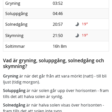
Gryning
03:52
Soluppgång
04:46
19°
Solnedgång
20:57
19°
Skymning
21:50
Soltimmar
16h 8m
Vad är gryning, soluppgång, solnedgång och
skymning?
Gryning
är när det går från att vara mörkt (natt) - till bli
ljust (tidig morgon).
Soluppgång
är när solen går upp över horisonten - fram
tills det att halva solen är synlig.
Solnedgång
är när halva solen visas över horisonten -
fram tills det att solen inte syns.