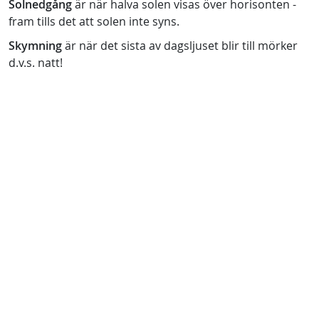
Solnedgång
är när halva solen visas över horisonten -
fram tills det att solen inte syns.
Skymning
är när det sista av dagsljuset blir till mörker
d.v.s. natt!