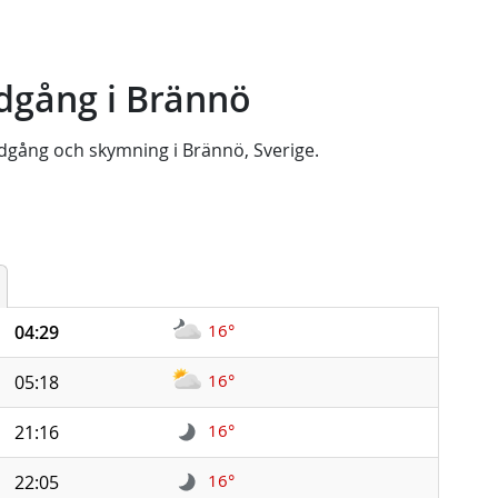
dgång i Brännö
dgång
och
skymning
i
Brännö, Sverige
.
16°
04:29
16°
05:18
16°
21:16
16°
22:05