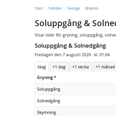
Start
Soltider
Sverige
Brännö
Soluppgång & Solne
Visar tider för
gryning
,
soluppgång
,
solne
Soluppgång & Solnedgång
Fredagen den 7 augusti 2026 - kl. 01:04
Idag
+1 dag
+1 vecka
+1 månad
Gryning
*
Soluppgång
Solnedgång
Skymning