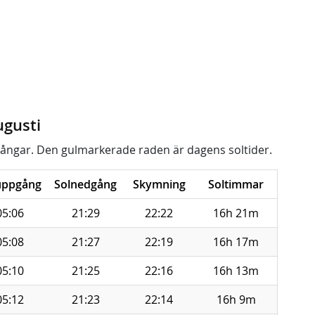
ugusti
ångar. Den gulmarkerade raden är dagens soltider.
uppgång
Solnedgång
Skymning
Soltimmar
05:06
21:29
22:22
16h 21m
05:08
21:27
22:19
16h 17m
05:10
21:25
22:16
16h 13m
05:12
21:23
22:14
16h 9m