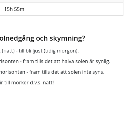
15h 55m
 solnedgång och skymning?
att) - till bli ljust (tidig morgon).
onten - fram tills det att halva solen är synlig.
orisonten - fram tills det att solen inte syns.
r till mörker d.v.s. natt!