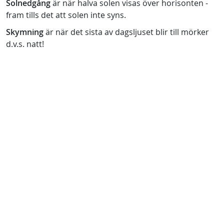
Solnedgång
är när halva solen visas över horisonten -
fram tills det att solen inte syns.
Skymning
är när det sista av dagsljuset blir till mörker
d.v.s. natt!