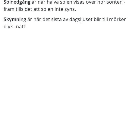
Solnedgång
är när halva solen visas över horisonten -
fram tills det att solen inte syns.
Skymning
är när det sista av dagsljuset blir till mörker
d.v.s. natt!