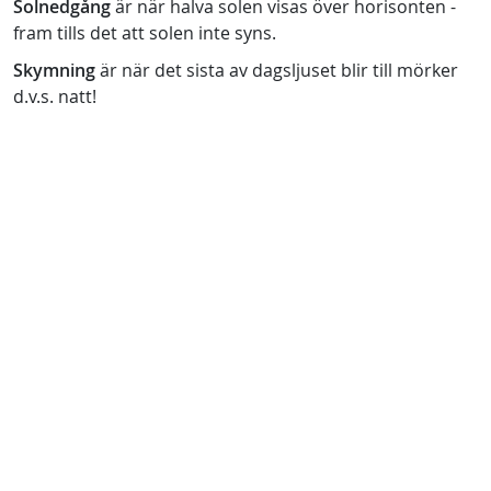
Solnedgång
är när halva solen visas över horisonten -
fram tills det att solen inte syns.
Skymning
är när det sista av dagsljuset blir till mörker
d.v.s. natt!