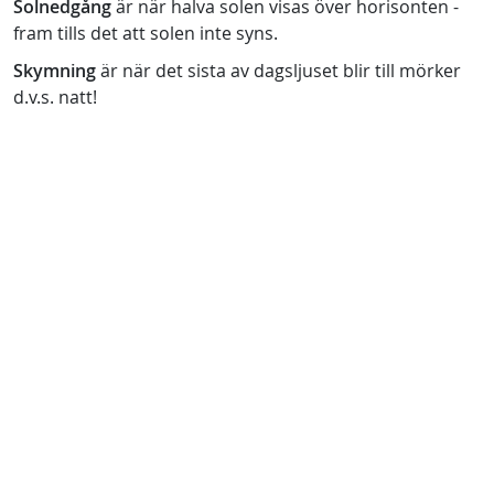
Solnedgång
är när halva solen visas över horisonten -
fram tills det att solen inte syns.
Skymning
är när det sista av dagsljuset blir till mörker
d.v.s. natt!