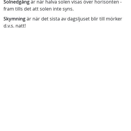
Solnedgång
är när halva solen visas över horisonten -
fram tills det att solen inte syns.
Skymning
är när det sista av dagsljuset blir till mörker
d.v.s. natt!