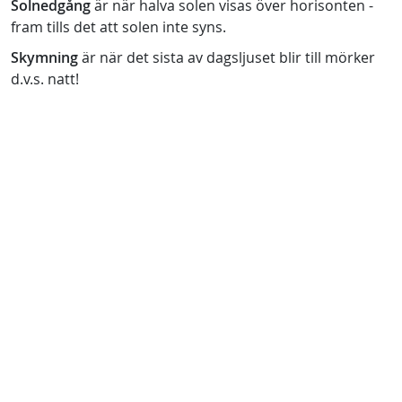
Solnedgång
är när halva solen visas över horisonten -
fram tills det att solen inte syns.
Skymning
är när det sista av dagsljuset blir till mörker
d.v.s. natt!