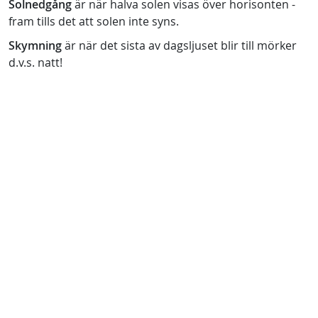
Solnedgång
är när halva solen visas över horisonten -
fram tills det att solen inte syns.
Skymning
är när det sista av dagsljuset blir till mörker
d.v.s. natt!