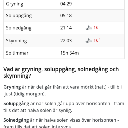
Gryning
04:29
Soluppgång
05:18
16°
Solnedgång
21:14
16°
Skymning
22:03
Soltimmar
15h 54m
Vad är gryning, soluppgång, solnedgång och
skymning?
Gryning
är när det går från att vara mörkt (natt) - till bli
ljust (tidig morgon).
Soluppgång
är när solen går upp över horisonten - fram
tills det att halva solen är synlig.
Solnedgång
är när halva solen visas över horisonten -
fram tills det att solen inte syns.