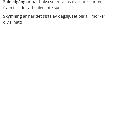
Solnedgång
är när halva solen visas över horisonten -
fram tills det att solen inte syns.
Skymning
är när det sista av dagsljuset blir till mörker
d.v.s. natt!