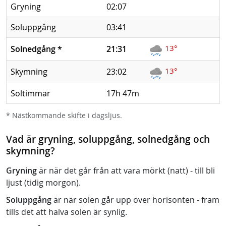
Gryning
02:07
Soluppgång
03:41
13°
Solnedgång
*
21:31
13°
Skymning
23:02
Soltimmar
17h 47m
* Nästkommande skifte i dagsljus.
Vad är gryning, soluppgång, solnedgång och
skymning?
Gryning
är när det går från att vara mörkt (natt) - till bli
ljust (tidig morgon).
Soluppgång
är när solen går upp över horisonten - fram
tills det att halva solen är synlig.