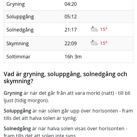
Gryning
04:20
Soluppgång
05:12
15°
Solnedgång
21:17
15°
Skymning
22:09
Soltimmar
16h 3m
Vad är gryning, soluppgång, solnedgång och
skymning?
Gryning
är när det går från att vara mörkt (natt) - till bli
ljust (tidig morgon).
Soluppgång
är när solen går upp över horisonten - fram
tills det att halva solen är synlig.
Solnedgång
är när halva solen visas över horisonten -
fram tills det att solen inte syns.