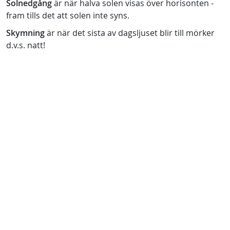
Solnedgång
är när halva solen visas över horisonten -
fram tills det att solen inte syns.
Skymning
är när det sista av dagsljuset blir till mörker
d.v.s. natt!