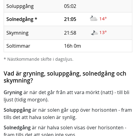
Soluppgång
05:02
14°
Solnedgång
*
21:05
13°
Skymning
21:58
Soltimmar
16h 0m
* Nästkommande skifte i dagsljus.
Vad är gryning, soluppgång, solnedgång och
skymning?
Gryning
är när det går från att vara mörkt (natt) - till bli
ljust (tidig morgon).
Soluppgång
är när solen går upp över horisonten - fram
tills det att halva solen är synlig.
Solnedgång
är när halva solen visas över horisonten -
fram tills det att solen inte syns.