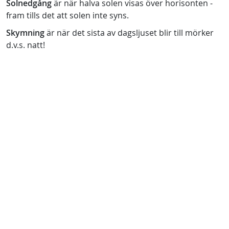
Solnedgång
är när halva solen visas över horisonten -
fram tills det att solen inte syns.
Skymning
är när det sista av dagsljuset blir till mörker
d.v.s. natt!