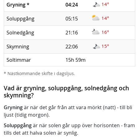
14°
Gryning
*
04:24
14°
Soluppgång
05:15
16°
Solnedgång
21:16
15°
Skymning
22:06
Soltimmar
15h 59m
* Nästkommande skifte i dagsljus.
Vad är gryning, soluppgång, solnedgång och
skymning?
Gryning
är när det går från att vara mörkt (natt) - till bli
ljust (tidig morgon).
Soluppgång
är när solen går upp över horisonten - fram
tills det att halva solen är synlig.