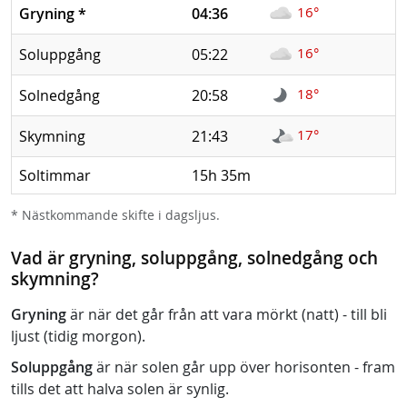
16°
Gryning
*
04:36
16°
Soluppgång
05:22
18°
Solnedgång
20:58
17°
Skymning
21:43
Soltimmar
15h 35m
* Nästkommande skifte i dagsljus.
Vad är gryning, soluppgång, solnedgång och
skymning?
Gryning
är när det går från att vara mörkt (natt) - till bli
ljust (tidig morgon).
Soluppgång
är när solen går upp över horisonten - fram
tills det att halva solen är synlig.