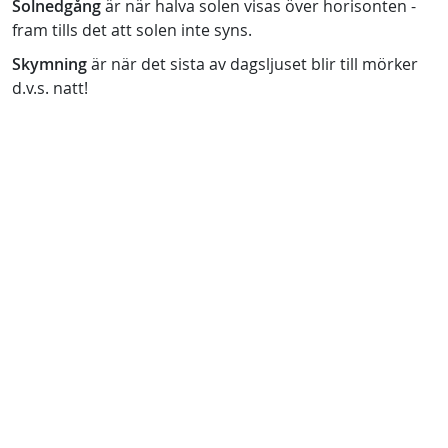
Solnedgång
är när halva solen visas över horisonten -
fram tills det att solen inte syns.
Skymning
är när det sista av dagsljuset blir till mörker
d.v.s. natt!