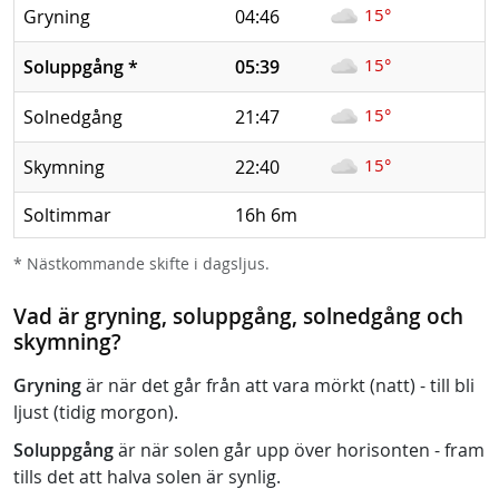
15°
Gryning
04:46
15°
Soluppgång
*
05:39
15°
Solnedgång
21:47
15°
Skymning
22:40
Soltimmar
16h 6m
* Nästkommande skifte i dagsljus.
Vad är gryning, soluppgång, solnedgång och
skymning?
Gryning
är när det går från att vara mörkt (natt) - till bli
ljust (tidig morgon).
Soluppgång
är när solen går upp över horisonten - fram
tills det att halva solen är synlig.