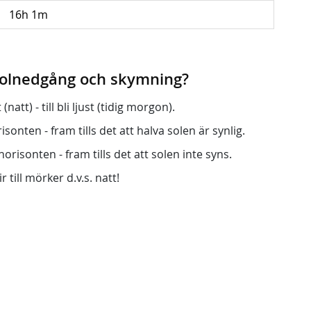
16h 1m
 solnedgång och skymning?
att) - till bli ljust (tidig morgon).
onten - fram tills det att halva solen är synlig.
orisonten - fram tills det att solen inte syns.
r till mörker d.v.s. natt!