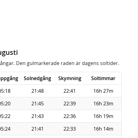
ugusti
ångar. Den gulmarkerade raden är dagens soltider.
uppgång
Solnedgång
Skymning
Soltimmar
05:18
21:48
22:41
16h 27m
05:20
21:45
22:39
16h 23m
05:22
21:43
22:36
16h 19m
05:24
21:41
22:33
16h 14m