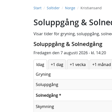
Start
Soltider
Norge
Kristiansand
Soluppgång & Solned
Visar tider för
gryning
,
soluppgång
,
solne
Soluppgång & Solnedgång
Fredagen den 7 augusti 2026 - kl. 14:20
Idag
+1 dag
+1 vecka
+1 månad
Gryning
Soluppgång
Solnedgång
*
Skymning