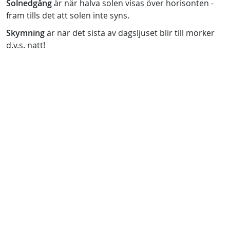
Solnedgång
är när halva solen visas över horisonten -
fram tills det att solen inte syns.
Skymning
är när det sista av dagsljuset blir till mörker
d.v.s. natt!