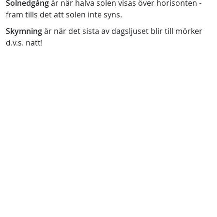
Solnedgång
är när halva solen visas över horisonten -
fram tills det att solen inte syns.
Skymning
är när det sista av dagsljuset blir till mörker
d.v.s. natt!