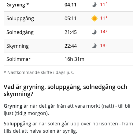
11°
Gryning
*
04:11
11°
Soluppgång
05:11
14°
Solnedgång
21:45
13°
Skymning
22:44
Soltimmar
16h 31m
* Nästkommande skifte i dagsljus.
Vad är gryning, soluppgång, solnedgång och
skymning?
Gryning
är när det går från att vara mörkt (natt) - till bli
ljust (tidig morgon).
Soluppgång
är när solen går upp över horisonten - fram
tills det att halva solen är synlig.