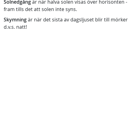
Solnedgång
är när halva solen visas över horisonten -
fram tills det att solen inte syns.
Skymning
är när det sista av dagsljuset blir till mörker
d.v.s. natt!