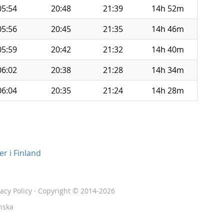
05:54
20:48
21:39
14h 52m
05:56
20:45
21:35
14h 46m
05:59
20:42
21:32
14h 40m
06:02
20:38
21:28
14h 34m
06:04
20:35
21:24
14h 28m
r i Finland
vacy Policy
· Copyright © 2014-2026
nska