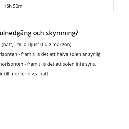
16h 50m
 solnedgång och skymning?
att) - till bli ljust (tidig morgon).
onten - fram tills det att halva solen är synlig.
orisonten - fram tills det att solen inte syns.
r till mörker d.v.s. natt!