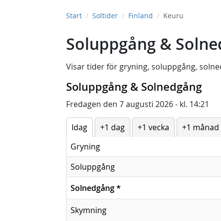
Start
Soltider
Finland
Keuru
Soluppgång & Solned
Visar tider för
gryning
,
soluppgång
,
solne
Soluppgång & Solnedgång
Fredagen den 7 augusti 2026 - kl. 14:21
Idag
+1 dag
+1 vecka
+1 månad
Gryning
Soluppgång
Solnedgång
*
Skymning