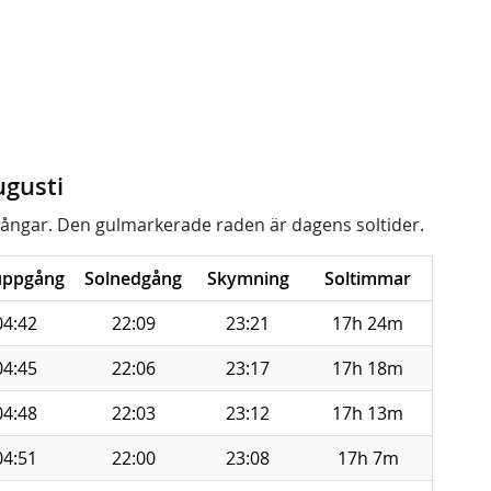
ugusti
ångar. Den gulmarkerade raden är dagens soltider.
uppgång
Solnedgång
Skymning
Soltimmar
04:42
22:09
23:21
17h 24m
04:45
22:06
23:17
17h 18m
04:48
22:03
23:12
17h 13m
04:51
22:00
23:08
17h 7m