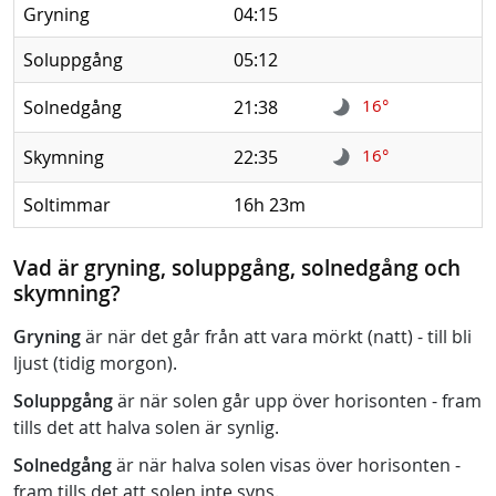
Gryning
04:15
Soluppgång
05:12
16°
Solnedgång
21:38
16°
Skymning
22:35
Soltimmar
16h 23m
Vad är gryning, soluppgång, solnedgång och
skymning?
Gryning
är när det går från att vara mörkt (natt) - till bli
ljust (tidig morgon).
Soluppgång
är när solen går upp över horisonten - fram
tills det att halva solen är synlig.
Solnedgång
är när halva solen visas över horisonten -
fram tills det att solen inte syns.